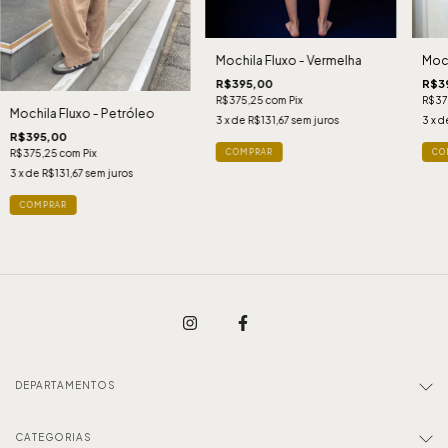
Mochila Fluxo - Vermelha
Moch
R$395,00
R$3
R$375,25
com
Pix
R$37
Mochila Fluxo - Petróleo
3
x de
R$131,67
sem juros
3
x d
R$395,00
R$375,25
com
Pix
3
x de
R$131,67
sem juros
DEPARTAMENTOS
CATEGORIAS