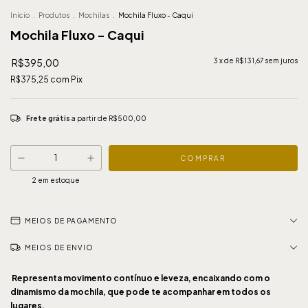
Início
.
Produtos
.
Mochilas
.
Mochila Fluxo - Caqui
Mochila Fluxo - Caqui
R$395,00
3
x de
R$131,67
sem juros
R$375,25
com
Pix
Frete grátis
a partir de
R$500,00
2
em estoque
MEIOS DE PAGAMENTO
MEIOS DE ENVIO
Representa movimento contínuo e leveza, encaixando com o
dinamismo da mochila, que pode te acompanhar em todos os
lugares.