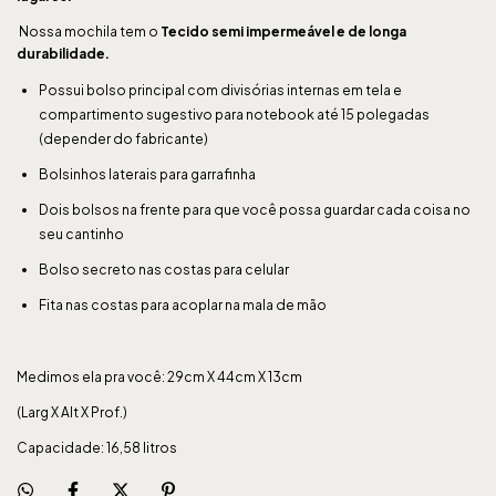
Nossa mochila tem o
Tecido
semi impermeável e de longa
durabilidade.
Possui bolso principal com divisórias internas em tela e
compartimento sugestivo para notebook até 15 polegadas
(depender do fabricante)
Bolsinhos laterais para garrafinha
Dois bolsos na frente para que você possa guardar cada coisa no
seu cantinho
Bolso secreto nas costas para celular
Fita nas costas para acoplar na mala de mão
Medimos ela pra você: 29cm X 44cm X 13cm
(Larg X Alt X Prof.)
Capacidade: 16,58 litros